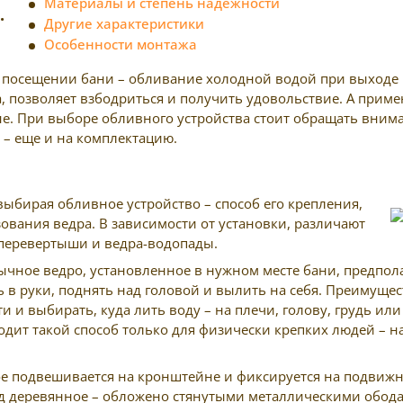
Материалы и степень надежности
.
Другие характеристики
Особенности монтажа
посещении бани – обливание холодной водой при выходе и
, позволяет взбодриться и получить удовольствие. А прим
е. При выборе обливного устройства стоит обращать внима
 – еще и на комплектацию.
выбирая обливное устройство – способ его крепления,
зования ведра. В зависимости от установки, различают
 перевертыши и ведра-водопады.
ное ведро, установленное в нужном месте бани, предполаг
ь в руки, поднять над головой и вылить на себя. Преимуще
и выбирать, куда лить воду – на плечи, голову, грудь или
дходит такой способ только для физически крепких людей –
ое подвешивается на кронштейне и фиксируется на подвижн
од деревянное – обложено стянутыми металлическими обо