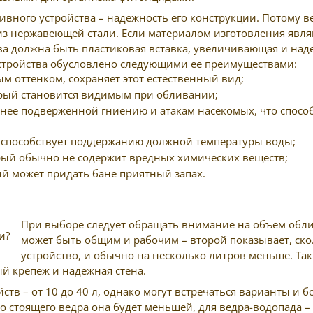
вного устройства – надежность его конструкции. Потому в
из нержавеющей стали. Если материалом изготовления являю
ва должна быть пластиковая вставка, увеличивающая и над
устройства обусловлено следующими ее преимуществами:
ым оттенком, сохраняет этот естественный вид;
орый становится видимым при обливании;
нее подверженной гниению и атакам насекомых, что спосо
 способствует поддержанию должной температуры воды;
рый обычно не содержит вредных химических веществ;
ый может придать бане приятный запах.
При выборе следует обращать внимание на объем обливн
может быть общим и рабочим – второй показывает, ско
устройство, и обычно на несколько литров меньше. Такж
й крепеж и надежная стена.
в – от 10 до 40 л, однако могут встречаться варианты и б
о стоящего ведра она будет меньшей, для ведра-водопада –