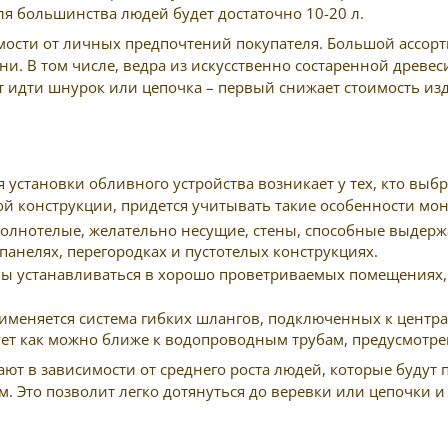
ля большинства людей будет достаточно 10-20 л.
ости от личных предпочтений покупателя. Большой ассорт
ни. В том числе, ведра из искусственно состаренной древ
т идти шнурок или цепочка – первый снижает стоимость из
установки обливного устройства возникает у тех, кто выбр
й конструкции, придется учитывать такие особенности мон
полнотелые, желательно несущие, стены, способные выдержа
анелях, перегородках и пустотелых конструкциях.
устанавливаться в хорошо проветриваемых помещениях, гд
рименяется система гибких шлангов, подключенных к цент
ует как можно ближе к водопроводным трубам, предусмотрев
т в зависимости от среднего роста людей, которые будут 
см. Это позволит легко дотянуться до веревки или цепочки 