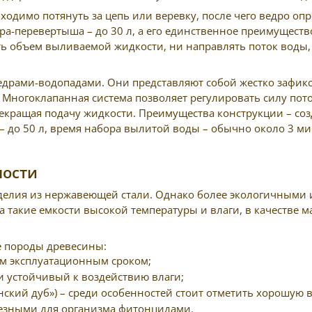
одимо потянуть за цепь или веревку, после чего ведро опр
ра-перевертыша – до 30 л, а его единственное преимущество
ть объем выливаемой жидкости, ни направлять поток воды,
едрами-водопадами. Они представляют собой жестко зафик
ногоклапанная система позволяет регулировать силу поток
рекращая подачу жидкости. Преимущества конструкции – со
– до 50 л, время набора вылитой воды – обычно около 3 м
ности
елия из нержавеющей стали. Однако более экологичными
на такие емкости высокой температуры и влаги, в качестве 
е породы древесины:
ым эксплуатационным сроком;
 устойчивый к воздействию влаги;
ский дуб») – среди особенностей стоит отметить хорошую в
олезными для организма фитонцидами.