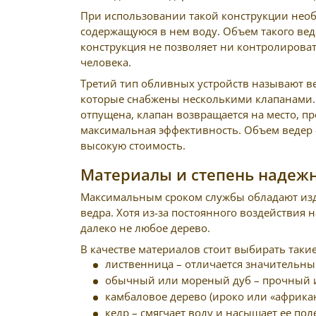
При использовании такой конструкции необх
содержащуюся в нем воду. Объем такого вед
конструкция не позволяет ни контролирова
человека.
Третий тип обливных устройств называют в
которые снабжены несколькими клапанами. М
отпущена, клапан возвращается на место, п
максимальная эффективность. Объем ведер 
высокую стоимость.
Материалы и степень надеж
Максимальным сроком службы обладают изд
ведра. Хотя из-за постоянного воздействия 
далеко не любое дерево.
В качестве материалов стоит выбирать таки
лиственница – отличается значительн
обычный или мореный дуб – прочный и
камбаловое дерево (ироко или «африкан
кедр – смягчает воду и насыщает ее п