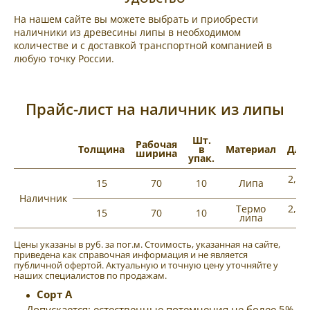
На нашем сайте вы можете выбрать и приобрести
наличники из древесины липы в необходимом
количестве и с доставкой транспортной компанией в
любую точку России.
Прайс-лист на наличник из липы
Шт.
Рабочая
Толщина
в
Материал
Дли
ширина
упак.
2,0-
15
70
10
Липа
м
Наличник
Термо
2,0-
15
70
10
липа
м
Цены указаны в руб. за пог.м. Стоимость, указанная на сайте,
приведена как справочная информация и не является
публичной офертой. Актуальную и точную цену уточняйте у
наших специалистов по продажам.
Сорт A
Допускается: естественные потемнения не более 5%