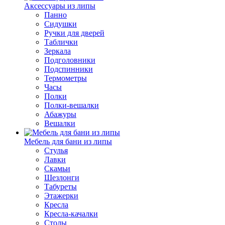
Аксессуары из липы
Панно
Сидушки
Ручки для дверей
Таблички
Зеркала
Подголовники
Подспинники
Термометры
Часы
Полки
Полки-вешалки
Абажуры
Вешалки
Мебель для бани из липы
Стулья
Лавки
Скамьи
Шезлонги
Табуреты
Этажерки
Кресла
Кресла-качалки
Столы