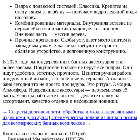
Ведра с подвесной системой. Классика. Крепятся на
стену, тянем за верёвку — получаем ведро ледяной воды
на голову.
Комбинированные материалы. Внутренняя вставка из
нержавейки или пластика защищает от гниения.
Внешняя часть — массив дерева.
Прочные крепления. Скобы уступают место винтам и
закладным узлам. Заказчики требуют не просто
обливное утсройство, а долговечную конструкцию.
В 2025 году рынок деревянных банных аксессуаров стал
более зрелым. Покупатели больше не берут всё подряд. Они
ищут удобство, эстетику, прочность. Ценится ручная работа,
продуманный дизайн, экологичные материалы. А главное —
баня сегодня это не просто процедура. Это ритуал. Эмоция.
Атмосфера. И деревянные аксессуары — неотъемлемая её
часть. Если вы работаете с оптом — делайте ставку на
ассортимент, качество отделки и небольшие новинки.
← Секреты долговечности: обработка и уход за деревянными
изделиями для сауны
|
Преимущества полков из липы и осины
для коммерческих банных комплексов →
Купить аксессуары из липы от 100 руб.
Внимание! Мы работаем с НДС 5%