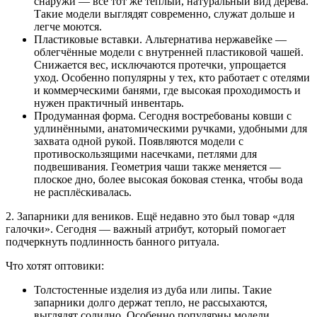
снаружи — всё тот же тёплый, натуральный вид дерева.
Такие модели выглядят современно, служат дольше и
легче моются.
Пластиковые вставки. Альтернатива нержавейке —
облегчённые модели с внутренней пластиковой чашей.
Снижается вес, исключаются протечки, упрощается
уход. Особенно популярны у тех, кто работает с отелями
и коммерческими банями, где высокая проходимость и
нужен практичный инвентарь.
Продуманная форма. Сегодня востребованы ковши с
удлинёнными, анатомическими ручками, удобными для
захвата одной рукой. Появляются модели с
противоскользящими насечками, петлями для
подвешивания. Геометрия чаши также меняется —
плоское дно, более высокая боковая стенка, чтобы вода
не расплёскивалась.
2. Запарники для веников. Ещё недавно это был товар «для
галочки». Сегодня — важный атрибут, который помогает
подчеркнуть подлинность банного ритуала.
Что хотят оптовики:
Толстостенные изделия из дуба или липы. Такие
запарники долго держат тепло, не рассыхаются,
выглядят солидно. Особенно популярны модели