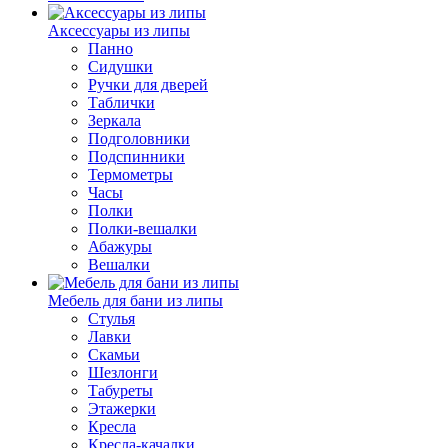
Аксессуары из липы
Панно
Сидушки
Ручки для дверей
Таблички
Зеркала
Подголовники
Подспинники
Термометры
Часы
Полки
Полки-вешалки
Абажуры
Вешалки
Мебель для бани из липы
Стулья
Лавки
Скамьи
Шезлонги
Табуреты
Этажерки
Кресла
Кресла-качалки